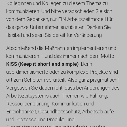
fs-cc
Kolleginnen und Kollegen zu diesem Thema zu
lueckeerleben.de
kommunizieren. Und bitte verabschieden Sie sich
kconsent
von dem Gedanken, nur EIN Arbeitszeitmodell für
klaro
das ganze Unternehmen anzubieten. Denken Sie
litespeed_qc_hide_banner
flexibel und seien Sie bereit für Veränderung.
marketing_cookies
Abschließend die Maßnahmen implementieren und
OptanonAlertBoxClosed
kommunizieren – und das immer nach dem Motto
snconsent
KISS (Keep it short and simple)
. Denn
tarteaucitron
überdimensionierte oder zu komplexe Projekte sind
termsfeed_pc1_consent
oft zum Scheitern verurteilt. Also ganz pragmatisch!
Vergessen Sie dabei nicht, dass bei Änderungen des
twCookieConsent
Arbeitszeitsystems auch Themen wie Führung,
wpc*
Ressourcenplanung, Kommunikation und
Erreichbarkeit, Gesundheitsschutz, Arbeitsabläufe
und Prozesse und Produkt- und