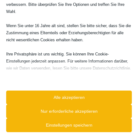
verbessern. Bitte überprüfen Sie Ihre Optionen und treffen Sie Ihre
Anpassung an betriebliche Erfordernisse
Wahl.
Wenn Sie unter 16 Jahre alt sind, stellen Sie bitte sicher, dass Sie die
Zustimmung eines Elternteils oder Erziehungsberechtigten für alle
nicht wesentlichen Cookies erhalten haben.
Ihre Privatsphäre ist uns wichtig. Sie können Ihre Cookie-
Das sollten Sie sich fragen:
Einstellungen jederzeit anpassen. Für weitere Informationen darüber,
wie wir Daten verwenden, lesen Sie bitte unsere Datenschutzrichtlinie.
Sie können Ihre Präferenzen jederzeit ändern, indem Sie auf die
Wie ist die strategische Bedeutung für
Schaltfläche „Einstellungen“ unten klicken.
Ihr Unternehmen?
Beachten Sie, dass das Deaktivieren bestimmter Arten von Cookies
Alle akzeptieren
Wie ist die Wirkung nach innen
Ihr Erlebnis auf der Website und die von uns angebotenen Dienste
(Mitarbeiterbindung/
beeinträchtigen kann.
Nur erforderliche akzeptieren
Arbeitszufriedenheit)
Einstellungen speichern
Essenzielle
Wie ist die Wirkung nach außen
Essenzielle Cookies und Dienste ermöglichen grundlegende