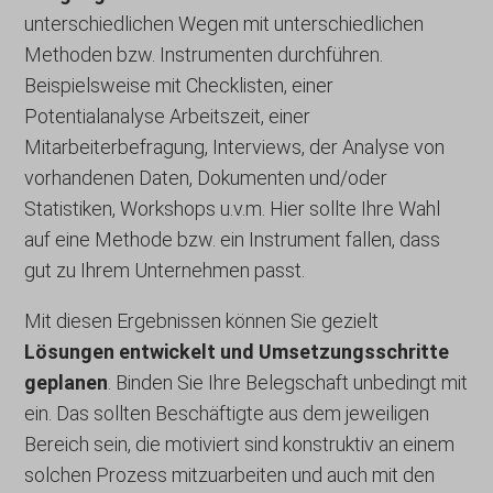
unterschiedlichen Wegen mit unterschiedlichen
Details anzeigen
CookieConsent
Methoden bzw. Instrumenten durchführen.
cookieconsent_status
Beispielsweise mit Checklisten, einer
_deCookiesConsent
cookielawinfo-checkbox-*
Potentialanalyse Arbeitszeit, einer
_ketch_consent_v1_
Mitarbeiterbefragung, Interviews, der Analyse von
cookieyes-consent
acris_cookie_acc
vorhandenen Daten, Dokumenten und/oder
gdpr_consent
blocksy_cookies_consent_accepted
Statistiken, Workshops u.v.m. Hier sollte Ihre Wahl
OptanonConsent
auf eine Methode bzw. ein Instrument fallen, dass
cb-enabled
wordpress_logged_in_*
gut zu Ihrem Unternehmen passt.
cc_cookie_accept
wordpress_test_cookie
cli_cookie_consent
Mit diesen Ergebnissen können Sie gezielt
wp-settings-*
Lösungen entwickelt und Umsetzungsschritte
cookie_permission_granted
wp-settings-time-*
geplanen
. Binden Sie Ihre Belegschaft unbedingt mit
cookie-*
wpl_viewed_cookie
ein. Das sollten Beschäftigte aus dem jeweiligen
cookies_accepted
Bereich sein, die motiviert sind konstruktiv an einem
mhcookie
euCookie
solchen Prozess mitzuarbeiten und auch mit den
www.lueckeerleben.de